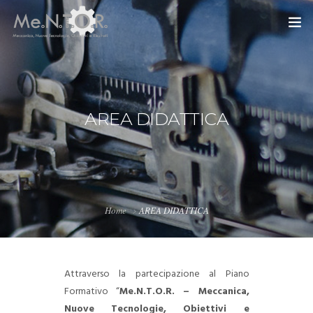
HOME
PROGETTO
AREA DIDATTICA
AREA DIDATTICA
COMUNICAZIONE
CONTATTI
Home
AREA DIDATTICA
PRIVACY
Attraverso la partecipazione al Piano
Formativo “
Me.N.T.O.R. – Meccanica,
Nuove Tecnologie, Obiettivi e