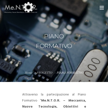
HOME
PROGETTO
PIANO
AREA DIDATTICA
FORMATIVO
COMUNICAZIONE
CONTATTI
Home
PROGETTO
PIANO FORMATIVO
PRIVACY
Attraverso la partecipazione al Piano
Formativo “
Me.N.T.O.R. – Meccanica,
Nuove Tecnologie, Obiettivi e