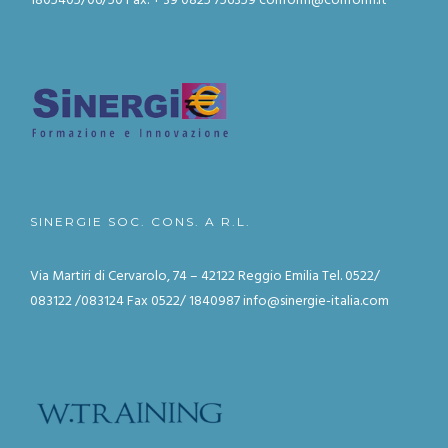
1805405/06/50
Fax: + 39 0825 756359
conform@conform.it
SINERGIE SOC. CONS. A R.L.
Via Martiri di Cervarolo, 74 – 42122 Reggio Emilia
Tel. 0522/
083122 /083124
Fax 0522/ 1840987
info@sinergie-italia.com